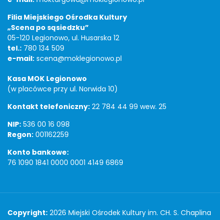
Filia Miejskiego Ośrodka Kultury
„Scena po sąsiedzku”
05-120 Legionowo, ul. Husarska 12
tel.:
780 134 509
e-mail:
scena@moklegionowo.pl
Kasa MOK Legionowo
(w placówce przy ul. Norwida 10)
Kontakt telefoniczny:
22 784 44 99 wew. 25
NIP:
536 00 16 098
Regon:
001162259
Konto bankowe:
76 1090 1841 0000 0001 4149 6869
Copyright
Copyright:
2026 Miejski Ośrodek Kultury im. CH. S. Chaplina