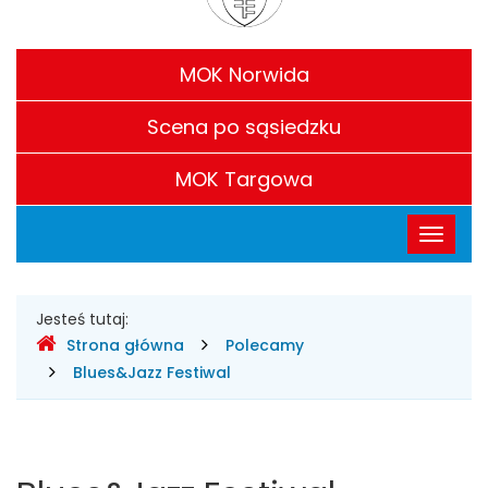
Filie
MOK Norwida
Scena po sąsiedzku
MOK Targowa
Menu
Przełąc
główne
nawigac
Gdzie
Jesteś tutaj:
Strona główna
Polecamy
jesteśmy
Blues&Jazz Festiwal