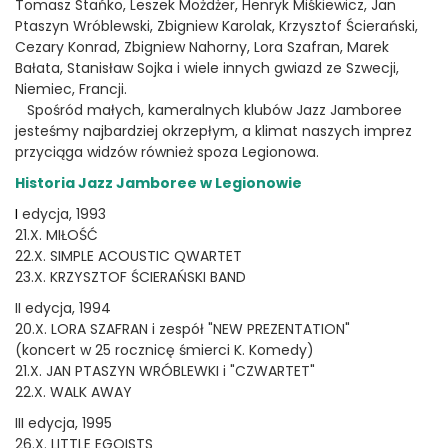
Tomasz Stańko, Leszek Możdżer, Henryk Miśkiewicz, Jan
Ptaszyn Wróblewski, Zbigniew Karolak, Krzysztof Ścierański,
Cezary Konrad, Zbigniew Nahorny, Lora Szafran, Marek
Bałata, Stanisław Sojka i wiele innych gwiazd ze Szwecji,
Niemiec, Francji.
Spośród małych, kameralnych klubów Jazz Jamboree
jesteśmy najbardziej okrzepłym, a klimat naszych imprez
przyciąga widzów również spoza Legionowa.
Historia Jazz Jamboree w Legionowie
I
edycja, 1993
21.X. MIŁOŚĆ
22.X. SIMPLE ACOUSTIC QWARTET
23.X. KRZYSZTOF ŚCIERAŃSKI BAND
II edycja, 1994
20.X. LORA SZAFRAN i zespół "NEW PREZENTATION"
(koncert w 25 rocznicę śmierci K. Komedy)
21.X. JAN PTASZYN WRÓBLEWKI i "CZWARTET"
22.X. WALK AWAY
III edycja, 1995
26.X. LITTLE EGOISTS