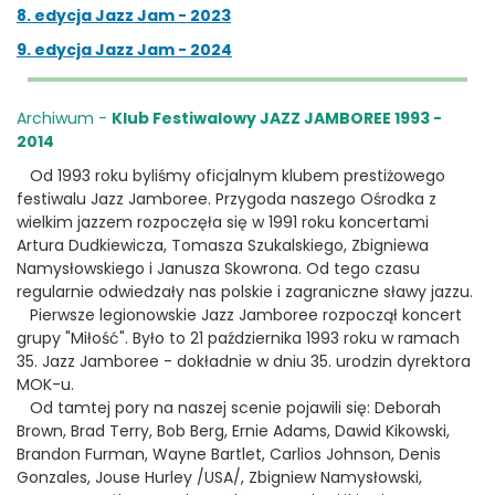
8. edycja Jazz Jam - 2023
9. edycja Jazz Jam - 2024
Archiwum -
Klub Festiwalowy JAZZ JAMBOREE 1993 -
2014
Od 1993 roku byliśmy oficjalnym klubem prestiżowego
festiwalu Jazz Jamboree. Przygoda naszego Ośrodka z
wielkim jazzem rozpoczęła się w 1991 roku koncertami
Artura Dudkiewicza, Tomasza Szukalskiego, Zbigniewa
Namysłowskiego i Janusza Skowrona. Od tego czasu
regularnie odwiedzały nas polskie i zagraniczne sławy jazzu.
Pierwsze legionowskie Jazz Jamboree rozpoczął koncert
grupy "Miłość". Było to 21 października 1993 roku w ramach
35. Jazz Jamboree - dokładnie w dniu 35. urodzin dyrektora
MOK-u.
Od tamtej pory na naszej scenie pojawili się: Deborah
Brown, Brad Terry, Bob Berg, Ernie Adams, Dawid Kikowski,
Brandon Furman, Wayne Bartlet, Carlios Johnson, Denis
Gonzales, Jouse Hurley /USA/, Zbigniew Namysłowski,