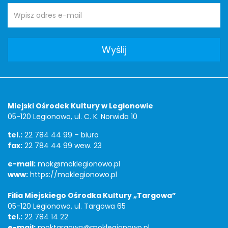
Adres
Newsletter
e-
mail:
Adres
Miejski Ośrodek Kultury w Legionowie
05-120 Legionowo, ul. C. K. Norwida 10
tel.:
22 784 44 99 – biuro
fax:
22 784 44 99 wew. 23
e-mail:
mok@moklegionowo.pl
www:
https://moklegionowo.pl
Filia Miejskiego Ośrodka Kultury „Targowa”
05-120 Legionowo, ul. Targowa 65
tel.:
22 784 14 22
e-mail:
moktargowa@moklegionowo.pl