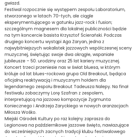
gwiazd.
Festiwal rozpocznie się występem zespołu Laboratorium,
stworzonego w latach 70-tych, ale ciągle
eksperymentującego w gatunku jazz-rock i fusion;
szczególnym magnesem dla lokalnej publiczności będzie
na tym koncercie basista Krzysztof Ścierański. Podczas
drugiego koncertu wystąpi Aga Zaryan, jedna z
najwybitniejszych wokalistek jazzowych współczesnej sceny
muzycznej, świętując swoje dwa okrągłe, wspaniałe
jubileusze – 50. urodziny oraz 25 lat kariery muzycznej.
Koncert trzeci przeniesie nas w świat bluesa, w którym
króluje od lat blues-rockowa grupa Old Breakout, będąca
oficjalną reaktywacją i muzycznym hołdem dla
legendarnego zespołu Breakout Tadeusza Nalepy. Na finał
festiwalu zobaczymy Lorę Szafran z zespolem,
interpretującą na jazzowo kompozycje Zygmunta
Koniecznego i Andrzeja Zaryckiego w nowych aranżacjach
Miłosza Wośko.
Miejski Ośrodek Kultury po raz kolejny zaprasza do
Legionowa na październikowe jazzowe święto, nawiazujące
do wcześniejszych zacnych tradycji klubu festiwalowego