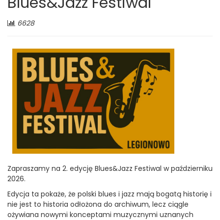
Blues&Jazz Festiwal
Liczba
6628
odwiedzających:
Zapraszamy na 2. edycję Blues&Jazz Festiwal w październiku
2026.
Edycja ta pokaże, że polski blues i jazz mają bogatą historię i
nie jest to historia odłożona do archiwum, lecz ciągle
ożywiana nowymi konceptami muzycznymi uznanych