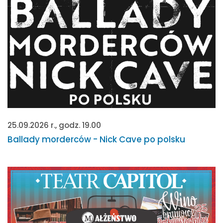
25.09.2026 r., godz. 19.00
Ballady morderców - Nick Cave po polsku