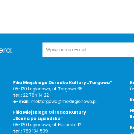
Adres
Newsletter
era:
e-
mail:
Filia Miejskiego Ośrodka Kultury „Targowa”
K
05-120 Legionowo, ul. Targowa 65
(
tel.:
22 784 14 22
K
e-mail:
moktargowa@moklegionowo.pl
NI
Filia Miejskiego Ośrodka Kultury
R
„Scena po sąsiedzku”
05-120 Legionowo, ul. Husarska 12
K
tel.:
780 134 509
7