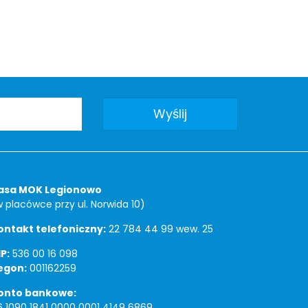
asa MOK Legionowo
w placówce przy ul. Norwida 10)
ontakt telefoniczny:
22 784 44 99 wew. 25
P:
536 00 16 098
egon:
001162259
onto bankowe:
6 1090 1841 0000 0001 4149 6869