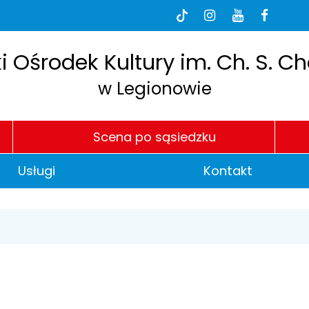
dia
BI
Tik-
Instagram
Youtube
Faceb
Tok
łecznościowe
e
h
P
i Ośrodek Kultury im. Ch. S. C
w Legionowie
Scena po sąsiedzku
Usługi
Kontakt