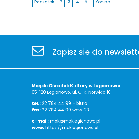
Początek
2
3
4
5
...
Koniec
Stopka
Newsletter
Zapisz się do newslett
Adres
Miejski Ośrodek Kultury w Legionowie
05-120 Legionowo, ul. C. K. Norwida 10
tel.:
22 784 44 99 – biuro
fax:
22 784 44 99 wew. 23
e-mail:
mok@moklegionowo.pl
www:
https://moklegionowo.pl