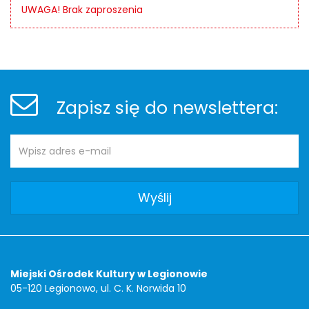
UWAGA! Brak zaproszenia
Stopka
Newsletter
Zapisz się do newslettera:
Adres
Newsletter
e-
mail:
Adres
Miejski Ośrodek Kultury w Legionowie
05-120 Legionowo, ul. C. K. Norwida 10