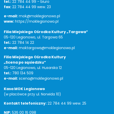
tel.:
22 784 44 99 – biuro
fax:
22 784 44 99 wew. 23
e-mail:
mok@moklegionowo.pl
www:
https://moklegionowo.pl
Filia Miejskiego Ośrodka Kultury „Targowa”
05-120 Legionowo, ul. Targowa 65
tel.:
22 784 14 22
e-mail:
moktargowa@moklegionowo.pl
Filia Miejskiego Ośrodka Kultury
„Scena po sąsiedzku”
05-120 Legionowo, ul. Husarska 12
tel.:
780 134 509
e-mail:
scena@moklegionowo.pl
Kasa MOK Legionowo
(w placówce przy ul. Norwida 10)
Kontakt telefoniczny:
22 784 44 99 wew. 25
NIP:
536 00 16 098