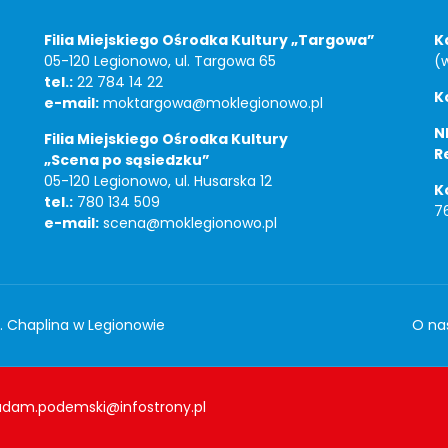
Filia Miejskiego Ośrodka Kultury „Targowa”
K
05-120 Legionowo, ul. Targowa 65
(
tel.:
22 784 14 22
K
e-mail:
moktargowa@moklegionowo.pl
NI
Filia Miejskiego Ośrodka Kultury
R
„Scena po sąsiedzku”
05-120 Legionowo, ul. Husarska 12
K
tel.:
780 134 509
7
e-mail:
scena@moklegionowo.pl
S. Chaplina w Legionowie
O na
adam.podemski@infostrony.pl