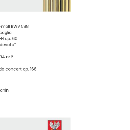
-moll BWV 588
caglia
-H op. 60
 devote”
04 nr 5
de concert op. 166
zanin