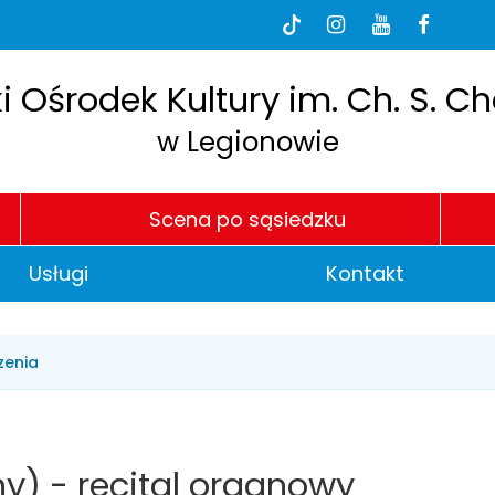
dia
BI
Tik-
Instagram
Youtube
Faceb
Tok
łecznościowe
e
h
P
i Ośrodek Kultury im. Ch. S. C
w Legionowie
Scena po sąsiedzku
Usługi
Kontakt
zenia
y) - recital organowy