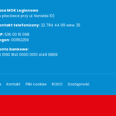
asa MOK Legionowo
w placówce przy ul. Norwida 10)
ontakt telefoniczny:
22 784 44 99 wew. 25
P:
536 00 16 098
egon:
001162259
onto bankowe:
6 1090 1841 0000 0001 4149 6869
s
Kontakt
Pliki cookies
RODO
Dostępność