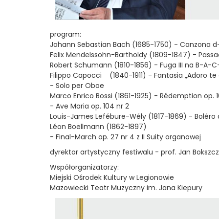
program:
Johann Sebastian Bach (1685-1750) - Canzona d
Felix Mendelssohn-Bartholdy (1809-1847) - Passa
Robert Schumann (1810-1856) - Fuga III na B-A-C
Filippo Capocci (1840-1911) - Fantasia „Adoro te
- Solo per Oboe
Marco Enrico Bossi (1861-1925) - Rédemption op. 1
- Ave Maria op. 104 nr 2
Louis-James Lefébure-Wély (1817-1869) - Boléro 
Léon Boëllmann (1862-1897)
- Final-March op. 27 nr 4 z II Suity organowej
dyrektor artystyczny festiwalu - prof. Jan Bokszc
Współorganizatorzy:
Miejski Ośrodek Kultury w Legionowie
Mazowiecki Teatr Muzyczny im. Jana Kiepury