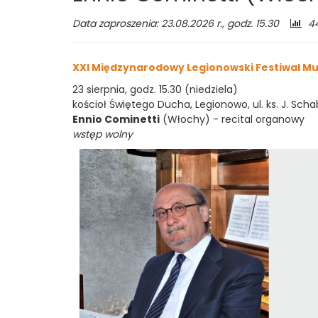
S.
Li
Data zaproszenia: 23.08.2026 r., godz. 15.30
4
od
Chaplina
XXI Międzynarodowy Legionowski Festiwal Mu
w
23 sierpnia, godz. 15.30 (niedziela)
Legionowie
kościoł Świętego Ducha, Legionowo, ul. ks. J. Sch
Ennio Cominetti
(Włochy) - recital organowy
wstęp wolny