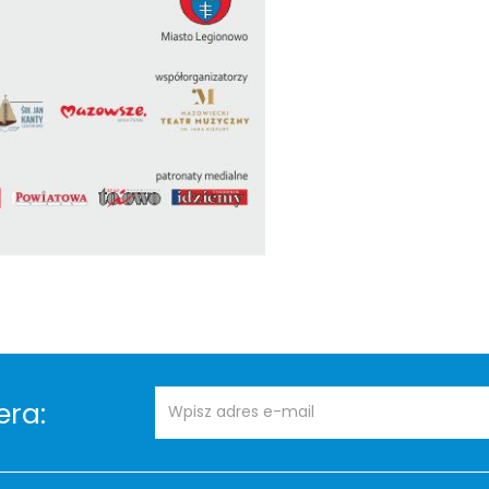
Adres
Newsletter
era:
e-
mail: