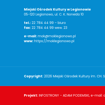
Miejski Ośrodek Kultury w Legionowie
05-120 Legionowo, ul. C. K. Norwida 10
tel.:
22 784 44 99 – biuro
fax:
22 784 44 99 wew. 23
e-mail:
mok@moklegionowo.pl
www:
https://moklegionowo.pl
Copyright
Copyright:
2026 Miejski Ośrodek Kultury im. CH. 
Projekt
Projekt:
INFOSTRONY - ADAM PODEMSKI, e-mail: