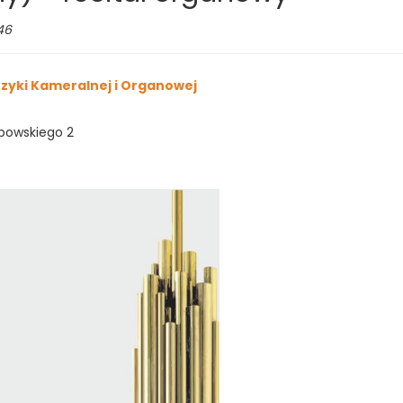
czba
46
wiedzających:
zyki Kameralnej i Organowej
abowskiego 2