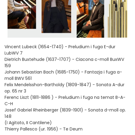
Vincent Lubeck (1654-1740) - Preludium i fuga E-dur
LubWV 7
Dietrich Buxtehude (1637-1707) - Ciacona c-moll BuxWV
159
Johann Sebastian Bach (1685-1750) - Fantazja i fuga a-
moll BWV 561
Felix Mendelsshon-Bartholdy (1809-1847) - Sonata A-dur
op. 65 nr 3
Ferenc Liszt (1811-1886 ) - Preludium i fuga na temat B-A-
C-H
Josef Gabriel Rheinberger (1839-1901) - Sonata d-moll op.
148
(I Agitato, II Cantilene)
Thierry Pallesco (ur. 1956) - Te Deum