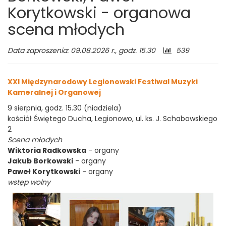
Korytkowski - organowa
scena młodych
Liczba
Data zaproszenia: 09.08.2026 r., godz. 15.30
539
odwiedzającyc
XXI Międzynarodowy Legionowski Festiwal Muzyki
Kameralnej i Organowej
9 sierpnia, godz. 15.30 (niadziela)
kościół Świętego Ducha, Legionowo, ul. ks. J. Schabowskiego
2
Scena młodych
Wiktoria Radkowska
- organy
Jakub Borkowski
- organy
Paweł Korytkowski
- organy
wstęp wolny