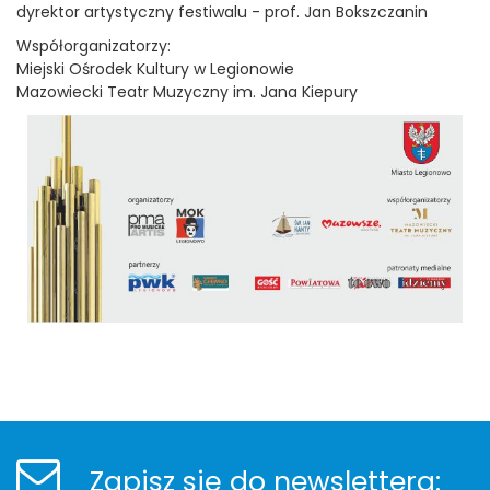
dyrektor artystyczny festiwalu - prof. Jan Bokszczanin
Współorganizatorzy:
Miejski Ośrodek Kultury w Legionowie
Mazowiecki Teatr Muzyczny im. Jana Kiepury
Stopka
Newsletter
Zapisz się do newslettera: