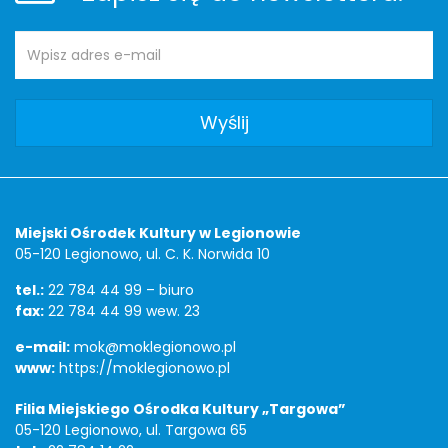
Adres
Newsletter
e-
mail:
Adres
Miejski Ośrodek Kultury w Legionowie
05-120 Legionowo, ul. C. K. Norwida 10
tel.:
22 784 44 99 – biuro
fax:
22 784 44 99 wew. 23
e-mail:
mok@moklegionowo.pl
www:
https://moklegionowo.pl
Filia Miejskiego Ośrodka Kultury „Targowa”
05-120 Legionowo, ul. Targowa 65