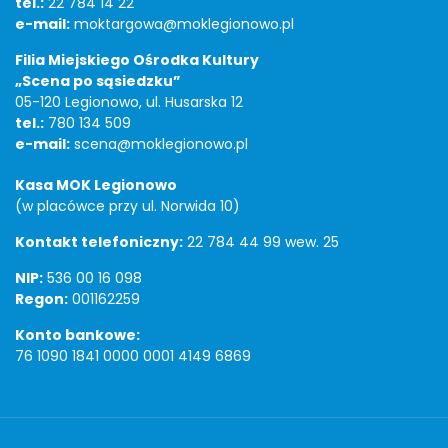
tel.:
22 784 14 22
e-mail:
moktargowa@moklegionowo.pl
Filia Miejskiego Ośrodka Kultury
„Scena po sąsiedzku”
05-120 Legionowo, ul. Husarska 12
tel.:
780 134 509
e-mail:
scena@moklegionowo.pl
Kasa MOK Legionowo
(w placówce przy ul. Norwida 10)
Kontakt telefoniczny:
22 784 44 99 wew. 25
NIP:
536 00 16 098
Regon:
001162259
Konto bankowe:
76 1090 1841 0000 0001 4149 6869
Copyright