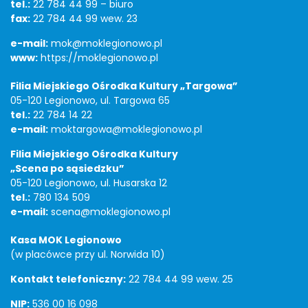
tel.:
22 784 44 99 – biuro
fax:
22 784 44 99 wew. 23
e-mail:
mok@moklegionowo.pl
www:
https://moklegionowo.pl
Filia Miejskiego Ośrodka Kultury „Targowa”
05-120 Legionowo, ul. Targowa 65
tel.:
22 784 14 22
e-mail:
moktargowa@moklegionowo.pl
Filia Miejskiego Ośrodka Kultury
„Scena po sąsiedzku”
05-120 Legionowo, ul. Husarska 12
tel.:
780 134 509
e-mail:
scena@moklegionowo.pl
Kasa MOK Legionowo
(w placówce przy ul. Norwida 10)
Kontakt telefoniczny:
22 784 44 99 wew. 25
NIP:
536 00 16 098