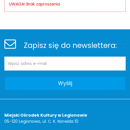
UWAGA! Brak zaproszenia
Stopka
Newsletter
Zapisz się do newslettera:
Adres
Newsletter
e-
mail:
Adres
Miejski Ośrodek Kultury w Legionowie
05-120 Legionowo, ul. C. K. Norwida 10