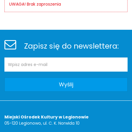
UWAGA! Brak zaproszenia
Stopka
Newsletter
Zapisz się do newslettera:
Adres
Newsletter
e-
mail:
Adres
Miejski Ośrodek Kultury w Legionowie
05-120 Legionowo, ul. C. K. Norwida 10