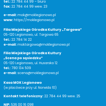
tel.:
22 784 44 99 – biuro
fax:
22 784 44 99 wew. 23
e-mail:
mok@moklegionowo.pl
www:
https://moklegionowo.pl
Filia Miejskiego Ośrodka Kultury „Targowa”
05-120 Legionowo, ul. Targowa 65
tel.:
22 784 14 22
e-mail:
moktargowa@moklegionowo.pl
Filia Miejskiego Ośrodka Kultury
„Scena po sąsiedzku”
05-120 Legionowo, ul. Husarska 12
tel.:
780 134 509
e-mail:
scena@moklegionowo.pl
Kasa MOK Legionowo
(w placówce przy ul. Norwida 10)
Kontakt telefoniczny:
22 784 44 99 wew. 25
NIP:
536 00 16 098