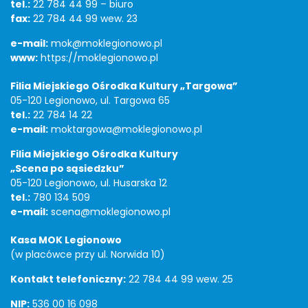
tel.:
22 784 44 99 – biuro
fax:
22 784 44 99 wew. 23
e-mail:
mok@moklegionowo.pl
www:
https://moklegionowo.pl
Filia Miejskiego Ośrodka Kultury „Targowa”
05-120 Legionowo, ul. Targowa 65
tel.:
22 784 14 22
e-mail:
moktargowa@moklegionowo.pl
Filia Miejskiego Ośrodka Kultury
„Scena po sąsiedzku”
05-120 Legionowo, ul. Husarska 12
tel.:
780 134 509
e-mail:
scena@moklegionowo.pl
Kasa MOK Legionowo
(w placówce przy ul. Norwida 10)
Kontakt telefoniczny:
22 784 44 99 wew. 25
NIP:
536 00 16 098