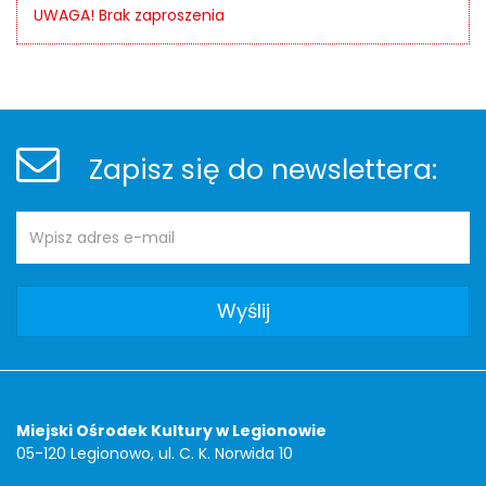
UWAGA! Brak zaproszenia
Stopka
Newsletter
Zapisz się do newslettera:
Adres
Newsletter
e-
mail:
Adres
Miejski Ośrodek Kultury w Legionowie
05-120 Legionowo, ul. C. K. Norwida 10