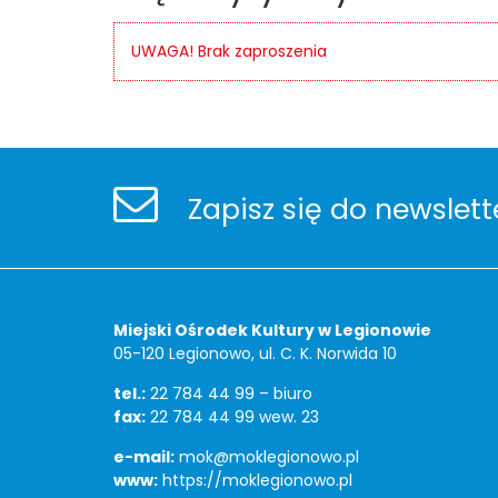
UWAGA! Brak zaproszenia
Stopka
Newsletter
Zapisz się do newslett
Adres
Miejski Ośrodek Kultury w Legionowie
05-120 Legionowo, ul. C. K. Norwida 10
tel.:
22 784 44 99 – biuro
fax:
22 784 44 99 wew. 23
e-mail:
mok@moklegionowo.pl
www:
https://moklegionowo.pl