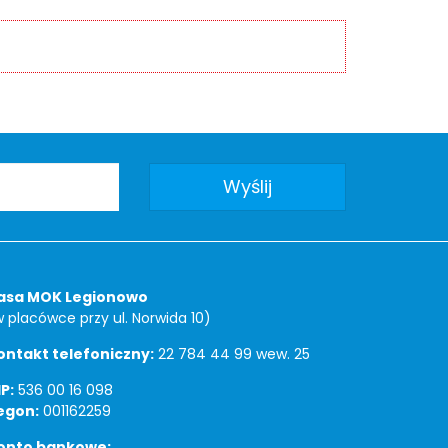
asa MOK Legionowo
w placówce przy ul. Norwida 10)
ontakt telefoniczny:
22 784 44 99 wew. 25
P:
536 00 16 098
egon:
001162259
onto bankowe: