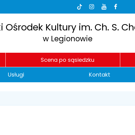
dia
BI
Tik-
Instagram
Youtube
Faceb
Tok
łecznościowe
e
h
P
i Ośrodek Kultury im. Ch. S. C
w Legionowie
Scena po sąsiedzku
Usługi
Kontakt