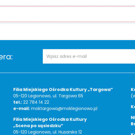
Adres
Newsletter
era:
e-
mail:
Filia Miejskiego Ośrodka Kultury „Targowa”
K
05-120 Legionowo, ul. Targowa 65
(
tel.:
22 784 14 22
K
e-mail:
moktargowa@moklegionowo.pl
NI
Filia Miejskiego Ośrodka Kultury
R
„Scena po sąsiedzku”
05-120 Legionowo, ul. Husarska 12
K