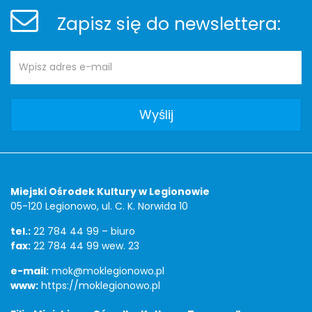
Zapisz się do newslettera:
Adres
Newsletter
e-
mail:
Adres
Miejski Ośrodek Kultury w Legionowie
05-120 Legionowo, ul. C. K. Norwida 10
tel.:
22 784 44 99 – biuro
fax:
22 784 44 99 wew. 23
e-mail:
mok@moklegionowo.pl
www:
https://moklegionowo.pl