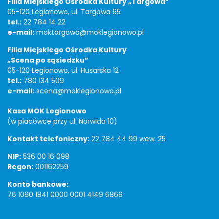
Filia Miejskiego Ośrodka Kultury „Targowa”
05-120 Legionowo, ul. Targowa 65
tel.:
22 784 14 22
e-mail:
moktargowa@moklegionowo.pl
Filia Miejskiego Ośrodka Kultury
„Scena po sąsiedzku”
05-120 Legionowo, ul. Husarska 12
tel.:
780 134 509
e-mail:
scena@moklegionowo.pl
Kasa MOK Legionowo
(w placówce przy ul. Norwida 10)
Kontakt telefoniczny:
22 784 44 99 wew. 25
NIP:
536 00 16 098
Regon:
001162259
Konto bankowe:
76 1090 1841 0000 0001 4149 6869