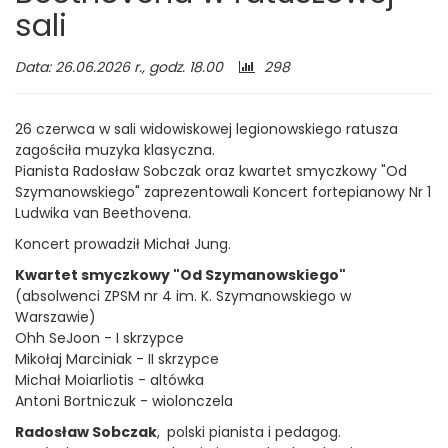
sali
Liczba
Data: 26.06.2026 r., godz. 18.00
298
odwiedzających:
26 czerwca w sali widowiskowej legionowskiego ratusza
zagościła muzyka klasyczna.
Pianista Radosław Sobczak oraz kwartet smyczkowy "Od
Szymanowskiego" zaprezentowali Koncert fortepianowy Nr 1
Ludwika van Beethovena.
Koncert prowadził Michał Jung.
Kwartet smyczkowy "Od Szymanowskiego"
(absolwenci ZPSM nr 4 im. K. Szymanowskiego w
Warszawie)
Ohh SeJoon - I skrzypce
Mikołaj Marciniak - II skrzypce
Michał Moiarliotis - altówka
Antoni Bortniczuk - wiolonczela
Radosław Sobczak
,
polski pianista i pedagog.