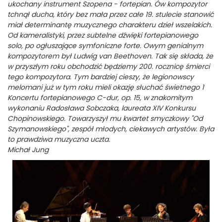
ukochany instrument Szopena - fortepian. Ów kompozytor
tchnął ducha, który bez mała przez całe 19. stulecie stanowić
miał determinantę muzycznego charakteru dzieł wszelakich.
Od kameralistyki, przez subtelne dźwięki fortepianowego
solo, po ogłuszające symfoniczne forte. Owym genialnym
kompozytorem był Ludwig van Beethoven. Tak się składa, że
w przyszłym roku obchodzić będziemy 200. rocznicę śmierci
tego kompozytora. Tym bardziej cieszy, że legionowscy
melomani już w tym roku mieli okazję słuchać świetnego 1
Koncertu fortepianowego C-dur, op. 15, w znakomitym
wykonaniu Radosława Sobczaka, laureata XIV Konkursu
Chopinowskiego. Towarzyszył mu kwartet smyczkowy "Od
Szymanowskiego", zespół młodych, ciekawych artystów. Była
to prawdziwa muzyczna uczta.
Michał Jung