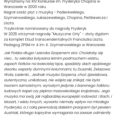
Wyróżniony na XIV Konkursie im. Fryderyka Chopina w
Warszawie w 2000 roku.
Nagrał sześć płyt z muzyką - Paderewskiego,
Szymanowskiego, Łukaszewskiego, Chopina, Pietkiewicza i
Liszta.
Trzykrotnie nominowany do nagrody Fryderyk.
W 2025 otrzymał nagrodę "Muzyczne Orły" - złoty dyplom
za komplet Etiud transcendentalnych Franciszka Liszta.
Pedagog ZPSM nr 4 im. K. Szymanowskiego w Warszawie.
Jak Polska długa i szeroka Szopenem stoi. Chciałoby się
rzec... tu wierzba kołysana letnim podmuchem wiatru,
zapach fiołków na kwiecistej łące, spadzisty dach sędziwego
dworku wsparty dumnymi kolumnami, tu Duszniki, Żelazowa
Wola, Łazienki... Jednak muzyka Szopena, choć zjawiskowa,
autentyczna, unikatowa, nie wzięła się znikąd, nie była
tworem samoistnym, wyrosłym jedynie z barwnego folkloru
ludowych kapel czy piękna mazowieckiego krajobrazu. Jego
muzyka ma swój, jak najbardziej europejski rodowód. I Bach, i
Mozart, i wielu innych, wywarło niemały wpływ na młodego
Fryderyka, a z całą pewnością dalekim praojcem był pewien
Austriak, którego kapryśne wymagania na zawsze odmieniły