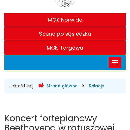
S.
Filie
Chaplina
MOK Norwida
w
Scena po sąsiedzku
Legionowie
MOK Targowa
Menu
Przełąc
główne
nawigac
Gdzie
Jesteś tutaj:
Strona główna
Relacje
jesteśmy
Koncert fortepianowy
Beethovena w ratuszowej