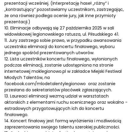
prezentacji wcześniej. (Interpretację haseł „różny” i
„kontrastujący” pozostawiamy uczestnikom, zastrzegając,
że ona również podlega ocenie jury, jak inne przymioty
prezentacji.)
10. Eliminacje odbywają się 27 października 2025 w sali
widowiskowej legionowskiego ratusza, ul. Piłsudskiego 41.
11. Jury zastrzega sobie prawo, w przypadku awansowania
uczestnika eliminacji do koncertu finałowego, wyboru
jednego spośród prezentowanych utworów.
12. Lista uczestników koncertu finałowego, wyłonionych
podczas eliminacji, zostanie udostępniona na stronie
internetowej moklegionowo.pl w zakładce Miejski Festiwal
Młodych Talentów, na
facebook.com/mlodetalentylegionowo oraz zostanie
przesłana do sekretariatów placówek zgłaszających.
13. Laureaci eliminacji wezmą udział w warsztatach
aktorskich z elementami ruchu scenicznego oraz wokalno -
estradowych przygotowujących ich do koncertu
finałowego.
14. Koncert finałowy jest formą wyróżnienia i możliwością
zaprezentowania swojego talentu szerokiej publiczności.