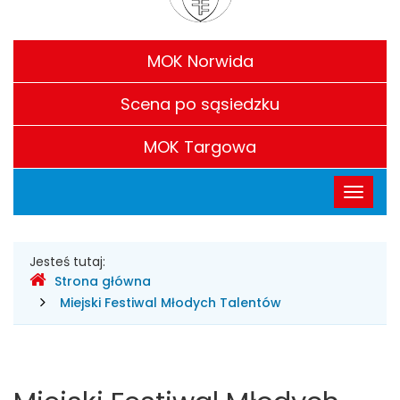
w
Filie
Legionowie
MOK Norwida
Scena po sąsiedzku
MOK Targowa
Menu
Przełąc
główne
nawigac
Gdzie
Jesteś tutaj:
Strona główna
jesteśmy
Miejski Festiwal Młodych Talentów