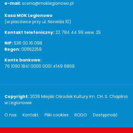
e-mail:
scena@moklegionowo.pl
Kasa MOK Legionowo
(w placówce przy ul. Norwida 10)
Kontakt telefoniczny:
22 784 44 99 wew. 25
NIP:
536 00 16 098
Regon:
001162259
Konto bankowe:
76 1090 1841 0000 0001 4149 6869
Copyright
Copyright:
2026 Miejski Ośrodek Kultury im. CH. S. Chaplina
w Legionowie
O nas
Kontakt
Pliki cookies
RODO
Dostępność
Projekt