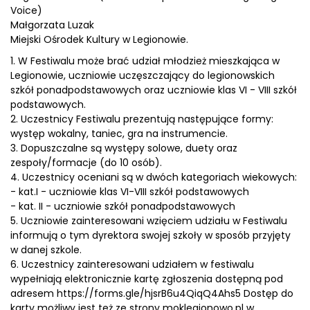
Voice)
Małgorzata Luzak
Miejski Ośrodek Kultury w Legionowie.
1. W Festiwalu może brać udział młodzież mieszkająca w
Legionowie, uczniowie uczęszczający do legionowskich
szkół ponadpodstawowych oraz uczniowie klas VI - VIII szkół
podstawowych.
2. Uczestnicy Festiwalu prezentują następujące formy:
występ wokalny, taniec, gra na instrumencie.
3. Dopuszczalne są występy solowe, duety oraz
zespoły/formacje (do 10 osób).
4. Uczestnicy oceniani są w dwóch kategoriach wiekowych:
- kat.I - uczniowie klas VI-VIII szkół podstawowych
- kat. II - uczniowie szkół ponadpodstawowych
5. Uczniowie zainteresowani wzięciem udziału w Festiwalu
informują o tym dyrektora swojej szkoły w sposób przyjęty
w danej szkole.
6. Uczestnicy zainteresowani udziałem w festiwalu
wypełniają elektronicznie kartę zgłoszenia dostępną pod
adresem https://forms.gle/hjsrB6u4QiqQ4Ahs5 Dostęp do
karty możliwy jest też ze strony moklegionowo.pl w