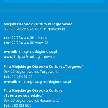
Adres
Miejski Ośrodek Kultury w Legionowie
05-120 Legionowo, ul. C. K. Norwida 10
tel.:
22 784 44 99 – biuro
fax:
22 784 44 99 wew. 23
e-mail:
mok@moklegionowo.pl
www:
https://moklegionowo.pl
Filia Miejskiego Ośrodka Kultury „Targowa”
05-120 Legionowo, ul. Targowa 65
tel.:
22 784 14 22
e-mail:
moktargowa@moklegionowo.pl
Filia Miejskiego Ośrodka Kultury
„Scena po sąsiedzku”
05-120 Legionowo, ul. Husarska 12
tel.:
780 134 509