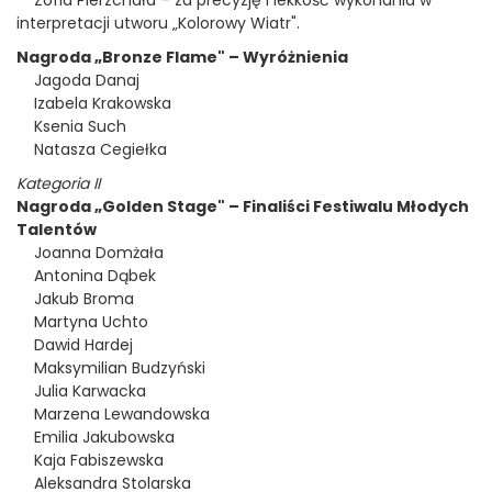
Zofia Pierzchała – za precyzję i lekkość wykonania w
interpretacji utworu „Kolorowy Wiatr".
Nagroda „Bronze Flame" – Wyróżnienia
Jagoda Danaj
Izabela Krakowska
Ksenia Such
Natasza Cegiełka
Kategoria II
Nagroda „Golden Stage" – Finaliści Festiwalu Młodych
Talentów
Joanna Domżała
Antonina Dąbek
Jakub Broma
Martyna Uchto
Dawid Hardej
Maksymilian Budzyński
Julia Karwacka
Marzena Lewandowska
Emilia Jakubowska
Kaja Fabiszewska
Aleksandra Stolarska