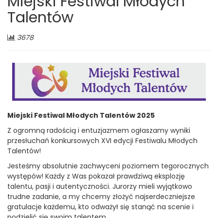
Miejski Festiwal Młodych
Talentów
Liczba
3678
odwiedzających:
Miejski Festiwal Młodych Talentów 2025
Z ogromną radością i entuzjazmem ogłaszamy wyniki
przesłuchań konkursowych XVI edycji Festiwalu Młodych
Talentów!
Jesteśmy absolutnie zachwyceni poziomem tegorocznych
występów! Każdy z Was pokazał prawdziwą eksplozję
talentu, pasji i autentyczności. Jurorzy mieli wyjątkowo
trudne zadanie, a my chcemy złożyć najserdeczniejsze
gratulacje każdemu, kto odważył się stanąć na scenie i
podzielić się swoim talentem.