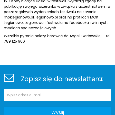
15. Osoby biorące udział w festiwalu wyrażają zgodę na
publikację swojego wizerunku w związku z uczestnictwem w
poszczególnych wydarzeniach festiwalu na stwonie
moklegionowo.pl, legionowo.pl oraz na profilach MOK
Legionowo, Legionowo i festiwalu na facebooku i w innych
mediach społecznościowych.
Wszelkie pytania należy kierować do Angeli Gerłowskiej – tel.
789 125 966
Stopka
Newsletter
Zapisz się do newslettera:
Adres
Newsletter
e-
mail: